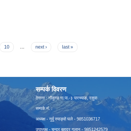
10
…
next ›
last »
सम्पर्क विवरण
ठेगाना : नौकुण्ड गा.पा.-३ पारच्याङ, रसुवा
सम्पर्क नं. :
अध्यक्ष - नुर्वु स्याङ्वो घले - 9851036717
उपाध्यक्ष - चन्द्र बहादुर गलान - 9851242579