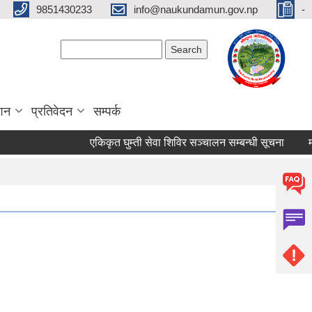
9851430233
info@naukundamun.gov.np
-
Search form
Search
ाशन
प्रतिवेदन
सम्पर्क
एकिकृत घुम्ती सेवा शिविर सञ्‍चालन सम्बन्धी सूचना
मौजुद