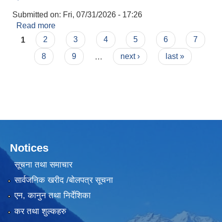
Submitted on:
Fri, 07/31/2026 - 17:26
Read more
about १ नं वडाको ७(सात) दिने सार्वजनिक सूचना प्रकाशन
Pages
गरिएको सम्बन्धमा।
1
2
3
4
5
6
7
8
9
…
next ›
last »
लैंगिक तथा सामाजिक समावेशिकरण परिक्षण प्रतिवेदन (GESI Audit)
Notices
सूचना तथा समाचार
सार्वजनिक खरीद /बोलपत्र सूचना
एन, कानुन तथा निर्देशिका
कर तथा शुल्कहरु