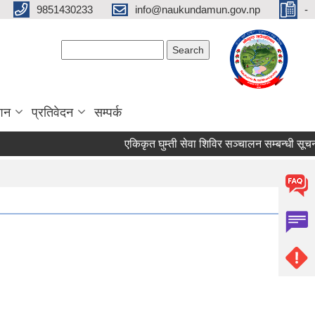
9851430233
info@naukundamun.gov.np
-
Search form
Search
ाशन
प्रतिवेदन
सम्पर्क
एकिकृत घुम्ती सेवा शिविर सञ्‍चालन सम्बन्धी सूचना