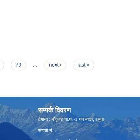
79
…
next ›
last »
सम्पर्क विवरण
ठेगाना : नौकुण्ड गा.पा.-३ पारच्याङ, रसुवा
सम्पर्क नं. :