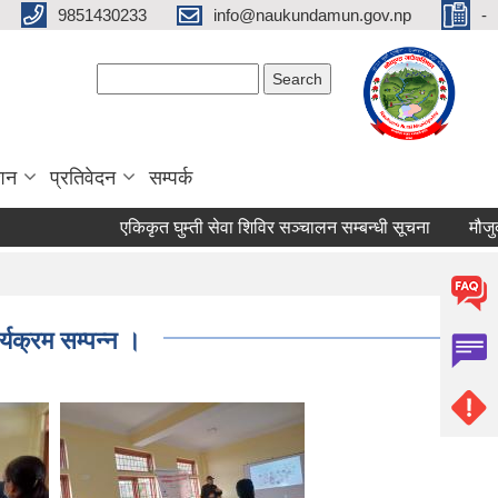
9851430233
info@naukundamun.gov.np
-
Search form
Search
ाशन
प्रतिवेदन
सम्पर्क
एकिकृत घुम्ती सेवा शिविर सञ्‍चालन सम्बन्धी सूचना
मौजुदा सू
्यक्रम सम्पन्न ।