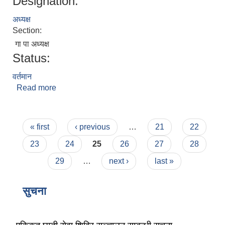
Designation:
अध्यक्ष
Section:
गा पा अध्यक्ष
Status:
वर्तमान
लैंगिक तथा सामाजिक समावेशिकरण परिक्षण प्रतिवेदन (GESI Audit)
Read more
about नुर्वु स्याङवो घले
Pages
« first
‹ previous
…
21
22
23
24
25
26
27
28
29
…
next ›
last »
सुचना