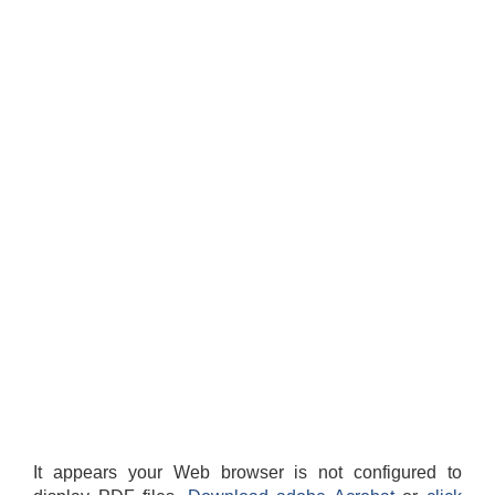
लैंगिक तथा सामाजिक समावेशिकरण परिक्षण प्रतिवेदन (GESI Audit)
It appears your Web browser is not configured to