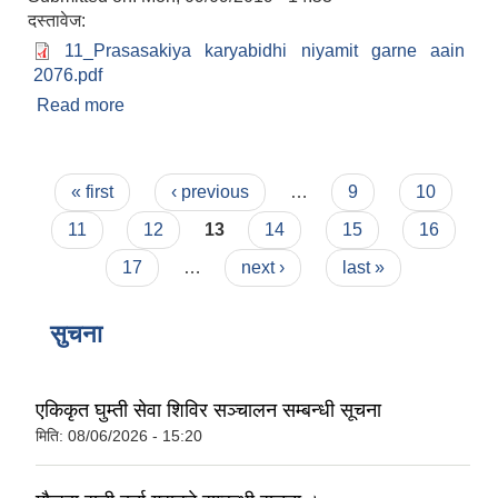
दस्तावेज:
11_Prasasakiya karyabidhi niyamit garne aain
2076.pdf
Read more
about नौकुण्ड गाउँपालिकाको प्रशासकीय कार्यविधि
(नियमित गर्ने ) ऐन २०७६
Pages
« first
‹ previous
…
9
10
11
12
13
14
15
16
17
…
next ›
last »
सुचना
एकिकृत घुम्ती सेवा शिविर सञ्‍चालन सम्बन्धी सूचना
मिति:
08/06/2026 - 15:20