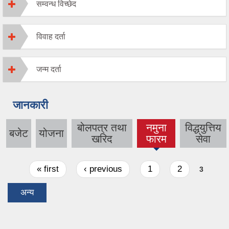
सम्वन्ध विच्छेद
विवाह दर्ता
जन्म दर्ता
जानकारी
बोलपत्र तथा
नमुना
विद्धयुत्तिय
बजेट
योजना
(active
खरिद
फारम
सेवा
tab)
Pages
« first
‹ previous
1
2
3
अन्य