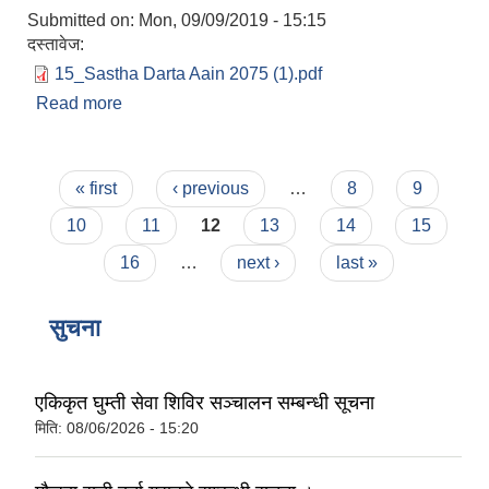
Submitted on:
Mon, 09/09/2019 - 15:15
दस्तावेज:
15_Sastha Darta Aain 2075 (1).pdf
Read more
about नौकुण्ड गाउँपालिकाको संस्था दर्ता तथा नविकरण
सम्बन्धि ऐन, २०७६
Pages
« first
‹ previous
…
8
9
10
11
12
13
14
15
16
…
next ›
last »
सुचना
एकिकृत घुम्ती सेवा शिविर सञ्‍चालन सम्बन्धी सूचना
मिति:
08/06/2026 - 15:20