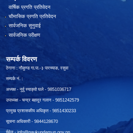
वार्षिक प्रगति प्रतिवेदन
चौमासिक प्रगति प्रतिवेदन
सार्वजनिक सुनुवाई
सार्वजनिक परीक्षण
सम्पर्क विवरण
ठेगाना : नौकुण्ड गा.पा.-३ पारच्याङ, रसुवा
सम्पर्क नं. :
अध्यक्ष - नुर्वु स्याङ्वो घले - 9851036717
उपाध्यक्ष - चन्द्र बहादुर गलान - 9851242579
प्रमुख प्रशासकीय अधिकृत - 9851430233
सूचना अधिकारी -
9844128670
ईमेल -
info@naukundamun.gov.np