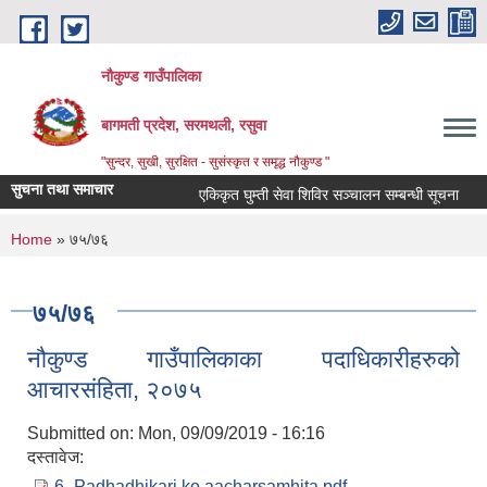
Skip to main content
नौकुण्ड गाउँपालिका
बागमती प्रदेश, सरमथली, रसुवा
"सुन्दर, सुखी, सुरक्षित - सुसंस्कृत र समृद्ध नौकुण्ड "
सुचना तथा समाचार
एकिकृत घुम्ती सेवा शिविर सञ्‍चालन सम्बन्धी सूचना
म
You are here
Home
» ७५/७६
७५/७६
नौकुण्ड गाउँपालिकाका पदाधिकारीहरुको
आचारसंहिता, २०७५
Submitted on:
Mon, 09/09/2019 - 16:16
दस्तावेज:
6_Padhadhikari ko aacharsamhita.pdf