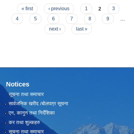
Pages
« first
‹ previous
1
2
3
4
5
6
7
8
9
…
next ›
last »
Notices
सूचना तथा समाचार
सार्वजनिक खरीद /बोलपत्र सूचना
एन, कानुन तथा निर्देशिका
कर तथा शुल्कहरु
सुचना तथा समाचार