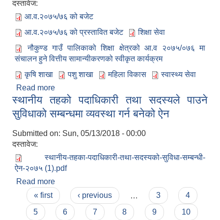
दस्तावेज:
आ.व.२०७५/७६ को बजेट
आ.व.२०७५/७६ को प्रस्तावित बजेट
शिक्षा सेवा
नौकुण्ड गाउँ पालिकाको शिक्षा क्षेत्रको आ.व २०७५/०७६ मा
संचालन हुने वित्तीय सामान्यीकरणको स्वीकृत कार्यक्रम
कृषि शाखा
पशु शाखा
महिला विकास
स्वास्थ्य सेवा
लैंगिक तथा सामाजिक समावेशिकरण परिक्षण प्रतिवेदन (GESI Audit)
Read more
about आर्थिक वर्ष २०७५/०७६ को लागि नौकुण्ड
स्थानीय तहको पदाधिकारी तथा सदस्यले पाउने
गाउँपालिका गाउँसभाबाट बिनियोजित बजेट |
सुविधाको सम्बन्धमा व्यवस्था गर्न बनेको ऐन
Submitted on:
Sun, 05/13/2018 - 00:00
दस्तावेज:
स्थानीय-तहका-पदाधिकारी-तथा-सदस्यको-सुविधा-सम्बन्धी-
ऐन-२०७५ (1).pdf
Read more
about स्थानीय तहको पदाधिकारी तथा सदस्यले पाउने
Pages
सुविधाको सम्बन्धमा व्यवस्था गर्न बनेको ऐन
« first
‹ previous
…
3
4
5
6
7
8
9
10