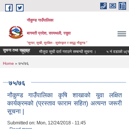
Skip to main content
नौकुण्ड गाउँपालिका
बागमती प्रदेश, सरमथली, रसुवा
"सुन्दर, सुखी, सुरक्षित - सुसंस्कृत र समृद्ध नौकुण्ड "
सुचना तथा समाचार
ालन सम्बन्धी सूचना
मौजुदा सूची दर्ता गराउने सम्बन्धी सूचना ।
५ नं वडाको ७(सात)
You are here
Home
» ७५/७६
७५/७६
नौकुण्ड गाउँपालिका कृषि शाखाको युवा लक्षित
कार्यक्रमको (प्रस्ताव फाराम सहित) अत्यन्त जरूरी
सूचना |
Submitted on:
Mon, 12/24/2018 - 11:45