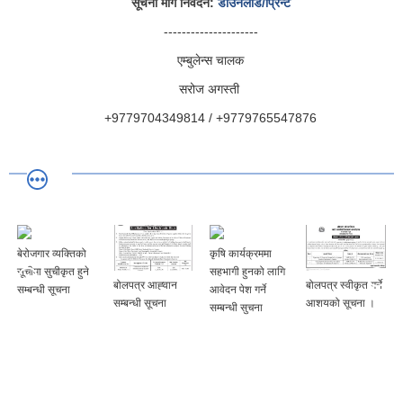
सूचना माग निवेदन:
डाउनलोड/प्रिन्ट
---------------------
एम्बुलेन्स चालक
सरोज अगस्ती
+9779704349814 / +9779765547876
तिको
कृषि कार्यक्रममा
 हुने
सहभागी हुनको लागि
बोलपत्र आह्‍वान
बोलपत्र स्वीकृत गर्ने
सामाजिक सुरक्षा
आवेदन पेश गर्ने
सम्बन्धी सूचना
आशयको सूचना ।
कोषमा
सम्बन्धी सुचना
योगदानकर्ताको रुप
सुचिकृत हुने सम्बन्ध
सूचना