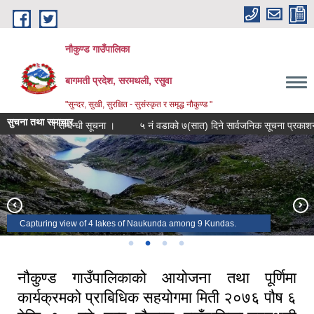
Skip to main content
नौकुण्ड गाउँपालिका
बागमती प्रदेश, सरमथली, रसुवा
"सुन्दर, सुखी, सुरक्षित - सुसंस्कृत र समृद्ध नौकुण्ड "
सुचना तथा समाचार
्ता गराउने सम्बन्धी सूचना ।
५ नं वडाको ७(सात) दिने सार्वजनिक सूचना प्रकाशन गरिएक
Incredible sunset view from yarsa
Larchyang in the evening
A view of Yarsa
Capturing view of 4 lakes of Naukunda among 9 Kundas.
नौकुण्ड गाउँपालिकाको आयोजना तथा पूर्णिमा
कार्यक्रमको प्राबिधिक सहयोगमा मिती २०७६ पौष ६