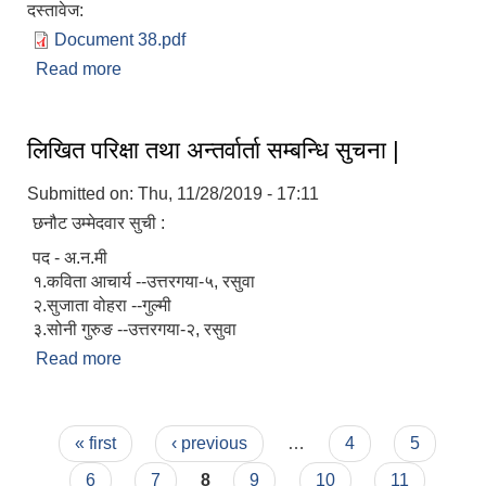
दस्तावेज:
Document 38.pdf
Read more
about मिनी टिलर र कोदो चुट्ने मेशिन वितरण सम्बन्धी
सूचना ।।
लिखित परिक्षा तथा अन्तर्वार्ता सम्बन्धि सुचना |
Submitted on:
Thu, 11/28/2019 - 17:11
छनौट उम्मेदवार सुची :
पद - अ.न.मी
१.कविता आचार्य --उत्तरगया-५, रसुवा
२.सुजाता वोहरा --गुल्मी
३.सोनी गुरुङ --उत्तरगया-२, रसुवा
Read more
about लिखित परिक्षा तथा अन्तर्वार्ता सम्बन्धि सुचना |
Pages
« first
‹ previous
…
4
5
6
7
8
9
10
11