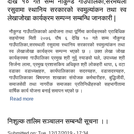
देखि १० गते सम्म नौकुण्ड गाउँपालिका,सरमथली
रसुवामा स्थानिय सरकारको स्वमुल्यांकन तथा स्व
लेखाजोखा कार्यक्रम सम्पन्न सम्बन्धि जानकारी |
नौकुण्ड गाउँपालिकाको आयोजना तथा पूर्णिमा कार्यक्रमको प्राबिधिक
सहयोगमा मिती २०७६ पौष ६ देखि १० गते सम्म नौकुण्ड
गाउँपालिका,सरमथली रसुवामा स्थानिय सरकारको स्वमुल्यांकन तथा
स्व लेखाजोखा कार्यक्रम सम्पन्न भएको छ । उक्त लेखा जोखा
कार्यक्रममा गाउँपालिका प्रमुख श्री नुर्वु स्याङवो घले, उपाध्यक्ष श्री
सिर्जना लामा, प्रमुख प्रशासकिय अधिकृत श्री लोकहरी थापा, ६ वटा
वडाका वडाध्यक्षहरु, कार्यपालिकाका सदस्यहरु, वडासदस्यहरु,
गाउँपालिकाका बिषयगत शाखाका संयोजक कर्मचारीहरु, बुद्धिजीवी,
समाजसेवी तथा नागरीक समाजका प्रतिनिधीहरुको सहभागीतामा
वार्षिक कार्य योजना बनाई समापन भएको छ ।
Read more
about नौकुण्ड गाउँपालिकाको आयोजना तथा पूर्णिमा
कार्यक्रमको प्राबिधिक सहयोगमा मिती २०७६ पौष ६ देखि
१० गते सम्म नौकुण्ड गाउँपालिका,सरमथली रसुवामा स्थानिय
सरकारको स्वमुल्यांकन तथा स्व लेखाजोखा कार्यक्रम सम्पन्न
निशुल्क तालिम सञ्चालन सम्बन्धी सूचना ।।
सम्बन्धि जानकारी |
Submitted on:
Tue, 12/17/2019 - 17:34