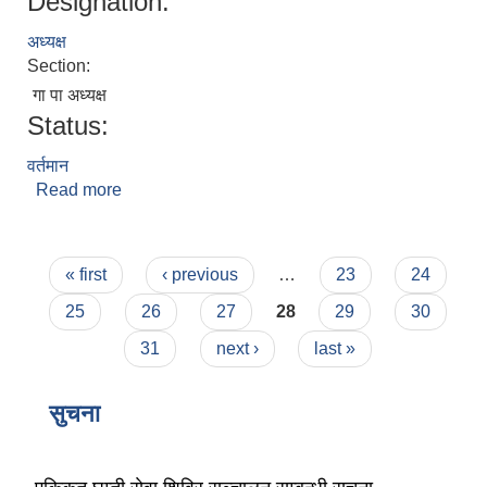
Designation:
अध्यक्ष
Section:
गा पा अध्यक्ष
Status:
वर्तमान
लैंगिक तथा सामाजिक समावेशिकरण परिक्षण प्रतिवेदन (GESI Audit)
Read more
about नुर्वु स्याङवो घले
Pages
« first
‹ previous
…
23
24
25
26
27
28
29
30
31
next ›
last »
सुचना