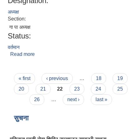
Designation:
अध्यक्ष
Section:
गा पा अध्यक्ष
Status:
वर्तमान
लैंगिक तथा सामाजिक समावेशिकरण परिक्षण प्रतिवेदन (GESI Audit)
Read more
about नुर्वु स्याङवो घले
Pages
« first
‹ previous
…
18
19
20
21
22
23
24
25
26
…
next ›
last »
सुचना