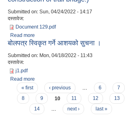
Submitted on:
Sun, 04/24/2022 - 14:17
दस्तावेज:
Document 129.pdf
Read more
about Invitation for electronic bids.(Fabrication
बोलपत्र स्विकृत गर्ने आशयको सुचना ।
and supply of steel parts for the construction of
trail bridge.)
लैंगिक तथा सामाजिक समावेशिकरण परिक्षण प्रतिवेदन (GESI Audit)
Submitted on:
Mon, 04/18/2022 - 11:43
दस्तावेज:
j1.pdf
Read more
about बोलपत्र स्विकृत गर्ने आशयको सुचना ।
Pages
« first
‹ previous
…
6
7
8
9
10
11
12
13
14
…
next ›
last »