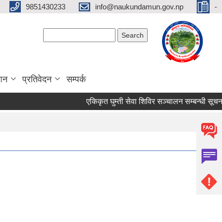
9851430233
info@naukundamun.gov.np
-
Search form
Search
ाशन
प्रतिवेदन
सम्पर्क
एकिकृत घुम्ती सेवा शिविर सञ्‍चालन सम्बन्धी सूचना