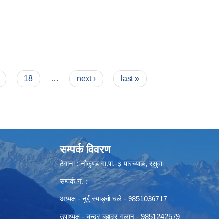
18
…
next ›
last »
सम्पर्क विवरण
ठेगाना : नौकुण्ड गा.पा.-३ पारच्याङ, रसुवा
सम्पर्क नं. :
अध्यक्ष - नुर्वु स्याङ्वो घले - 9851036717
उपाध्यक्ष - चन्द्र बहादुर गलान - 9851242579