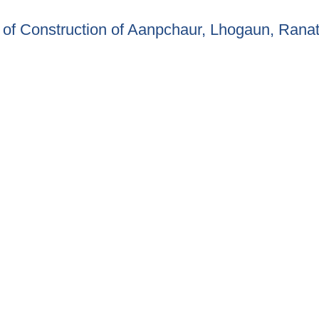
nt of Construction of Aanpchaur, Lhogaun, Ranat
ment of Construction of Aanpchaur, Lhogaun, Ranatole water suppl