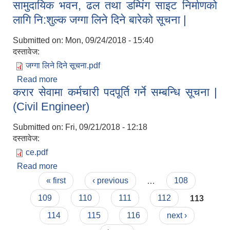
सामुदायिक भवन, ढल तथा डम्पिंग साइट निर्माणको
लागि नि:शुल्क जग्गा लिने दिने बारेको सूचना |
Submitted on:
Mon, 09/24/2018 - 15:40
दस्तावेज:
जग्गा लिने दिने सूचना.pdf
Read more
about नौकुण्ड गाउँपालिका वडा नं. ३ पारच्याङमा
लैंगिक तथा सामाजिक समावेशिकरण परिक्षण प्रतिवेदन (GESI Audit)
करार सेवामा कर्मचारी पदपूर्ति गर्ने सम्बन्धि सूचना |
सामुदायिक भवन, ढल तथा डम्पिंग साइट निर्माणको लागि
नि:शुल्क जग्गा लिने दिने बारेको सूचना |
(Civil Engineer)
Submitted on:
Fri, 09/21/2018 - 12:18
दस्तावेज:
ce.pdf
Read more
about करार सेवामा कर्मचारी पदपूर्ति गर्ने सम्बन्धि सूचना |
Pages
(Civil Engineer)
« first
‹ previous
…
108
109
110
111
112
113
114
115
116
next ›