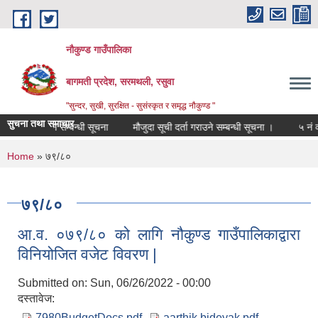
Skip to main content
नौकुण्ड गाउँपालिका
बागमती प्रदेश, सरमथली, रसुवा
"सुन्दर, सुखी, सुरक्षित - सुसंस्कृत र समृद्ध नौकुण्ड "
सुचना तथा समाचार
शिविर सञ्‍चालन सम्बन्धी सूचना
मौजुदा सूची दर्ता गराउने सम्बन्धी सूचना ।
५ नं वड
You are here
Home
» ७९/८०
७९/८०
आ.व. ०७९/८० को लागि नौकुण्ड गाउँपालिकाद्वारा
विनियोजित वजेट विवरण |
Submitted on:
Sun, 06/26/2022 - 00:00
दस्तावेज:
7980BudgetDocs.pdf
aarthik bideyak.pdf