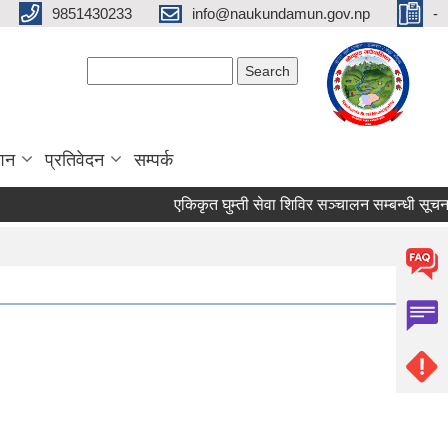
9851430233
info@naukundamun.gov.np
-
Search form
Search
ाशन
प्रतिवेदन
सम्पर्क
एकिकृत घुम्ती सेवा शिविर सञ्‍चालन सम्बन्धी सूचना