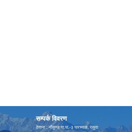
सम्पर्क विवरण
ठेगाना : नौकुण्ड गा.पा.-३ पारच्याङ, रसुवा