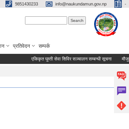
9851430233
info@naukundamun.gov.np
-
Search form
Search
ाशन
प्रतिवेदन
सम्पर्क
एकिकृत घुम्ती सेवा शिविर सञ्‍चालन सम्बन्धी सूचना
मौजुदा स