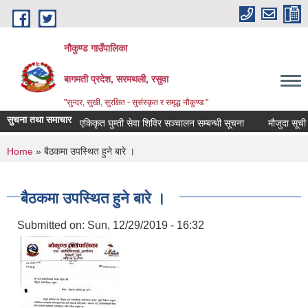
Skip to main content
नौकुण्ड गाउँपालिका
बागमती प्रदेश, सरमथली, रसुवा
"सुन्दर, सुखी, सुरक्षित - सुसंस्कृत र समृद्ध नौकुण्ड "
सुचना तथा समाचार
एकिकृत घुम्ती सेवा शिविर सञ्‍चालन सम्बन्धी सूचना
मौजुदा सूची दर्
You are here
Home
» बैठकमा उपस्थित हुने बारे ।
बैठकमा उपस्थित हुने बारे ।
Submitted on:
Sun, 12/29/2019 - 16:32