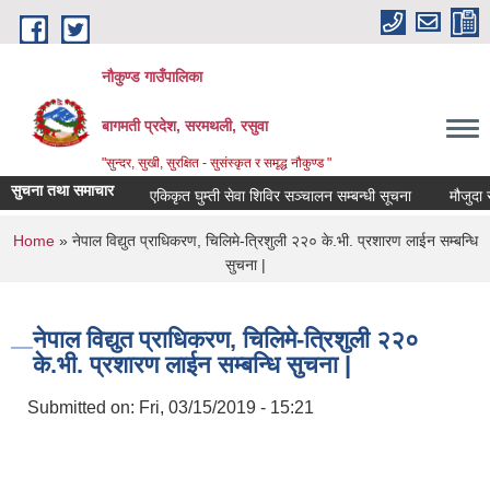
Skip to main content
नौकुण्ड गाउँपालिका
बागमती प्रदेश, सरमथली, रसुवा
"सुन्दर, सुखी, सुरक्षित - सुसंस्कृत र समृद्ध नौकुण्ड "
सुचना तथा समाचार
एकिकृत घुम्ती सेवा शिविर सञ्‍चालन सम्बन्धी सूचना
मौजुदा सूच
You are here
Home
» नेपाल विद्युत प्राधिकरण, चिलिमे-त्रिशुली २२० के.भी. प्रशारण लाईन सम्बन्धि
सुचना |
नेपाल विद्युत प्राधिकरण, चिलिमे-त्रिशुली २२०
के.भी. प्रशारण लाईन सम्बन्धि सुचना |
Submitted on:
Fri, 03/15/2019 - 15:21