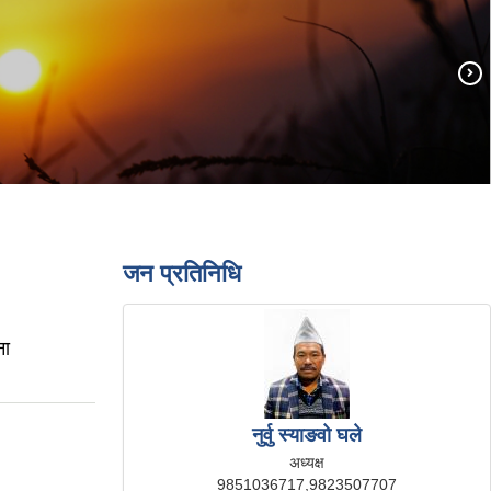
जन प्रतिनिधि
ना
नुर्वु स्याङवो घले
अध्यक्ष
9851036717,9823507707