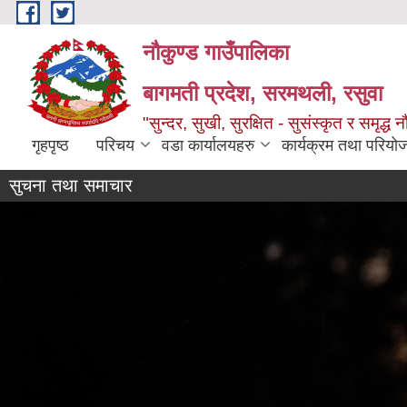
Skip to main content
नौकुण्ड गाउँपालिका
बागमती प्रदेश, सरमथली, रसुवा
"सुन्दर, सुखी, सुरक्षित - सुसंस्कृत र समृद्ध न
गृहपृष्ठ
परिचय
वडा कार्यालयहरु
कार्यक्रम तथा परियो
सुचना तथा समाचार