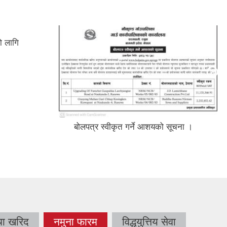
ो लागि
बोलपत्र स्वीकृत गर्ने आशयको सूचना ।
था खरिद
नमुना फारम
विद्धयुत्तिय सेवा
(active tab)