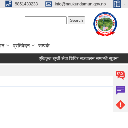
9851430233
info@naukundamun.gov.np
-
Search form
Search
ाशन
प्रतिवेदन
सम्पर्क
एकिकृत घुम्ती सेवा शिविर सञ्‍चालन सम्बन्धी सूचना
मौज