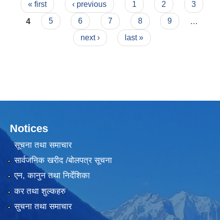
Pages
निर्णय
« first
‹ previous
1
2
3
4
5
6
7
8
9
…
next ›
last »
लैंगिक तथा सामाजिक समावेशिकरण परिक्षण प्रतिवेदन (GESI Audit)
Notices
सूचना तथा समाचार
सार्वजनिक खरीद /बोलपत्र सूचना
एन, कानुन तथा निर्देशिका
कर तथा शुल्कहरु
सुचना तथा समाचार