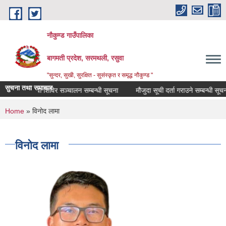
Skip to main content
नौकुण्ड गाउँपालिका
बागमती प्रदेश, सरमथली, रसुवा
"सुन्दर, सुखी, सुरक्षित - सुसंस्कृत र समृद्ध नौकुण्ड "
सुचना तथा समाचार
कृत घुम्ती सेवा शिविर सञ्‍चालन सम्बन्धी सूचना
मौजुदा सूची दर्ता गराउने सम्बन्धी सूचना
You are here
Home
» विनोद लामा
विनोद लामा