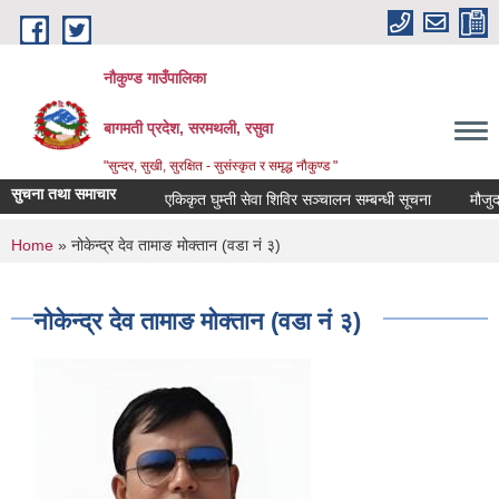
Skip to main content
नौकुण्ड गाउँपालिका
बागमती प्रदेश, सरमथली, रसुवा
"सुन्दर, सुखी, सुरक्षित - सुसंस्कृत र समृद्ध नौकुण्ड "
सुचना तथा समाचार
एकिकृत घुम्ती सेवा शिविर सञ्‍चालन सम्बन्धी सूचना
मौजुदा स
You are here
Home
» नोकेन्द्र देव तामाङ मोक्तान (वडा नं ३)
नोकेन्द्र देव तामाङ मोक्तान (वडा नं ३)