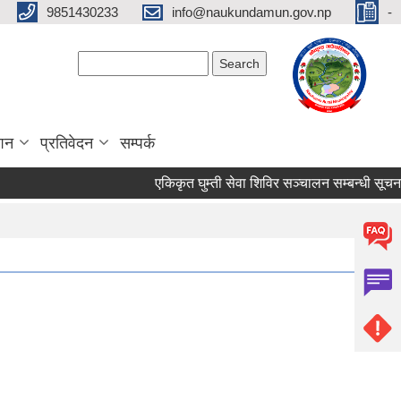
9851430233
info@naukundamun.gov.np
-
Search form
Search
ाशन
प्रतिवेदन
सम्पर्क
एकिकृत घुम्ती सेवा शिविर सञ्‍चालन सम्बन्धी सूचना