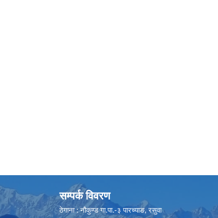
सम्पर्क विवरण
ठेगाना : नौकुण्ड गा.पा.-३ पारच्याङ, रसुवा