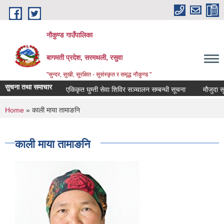
Skip to main content
नौकुण्ड गाउँपालिका
बागमती प्रदेश, सरमथली, रसुवा
"सुन्दर, सुखी, सुरक्षित - सुसंस्कृत र समृद्ध नौकुण्ड "
सुचना तथा समाचार
एकिकृत घुम्ती सेवा शिविर सञ्‍चालन सम्बन्धी सूचना
मौजुदा सूची
You are here
Home
» काली माया तामाङनि
काली माया तामाङनि