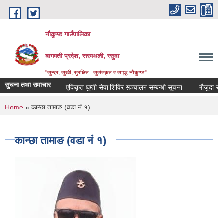
Skip to main content
नौकुण्ड गाउँपालिका
बागमती प्रदेश, सरमथली, रसुवा
"सुन्दर, सुखी, सुरक्षित - सुसंस्कृत र समृद्ध नौकुण्ड "
सुचना तथा समाचार
एकिकृत घुम्ती सेवा शिविर सञ्‍चालन सम्बन्धी सूचना
मौजुदा सूच
You are here
Home
» कान्छा तामाङ (वडा नं १)
कान्छा तामाङ (वडा नं १)