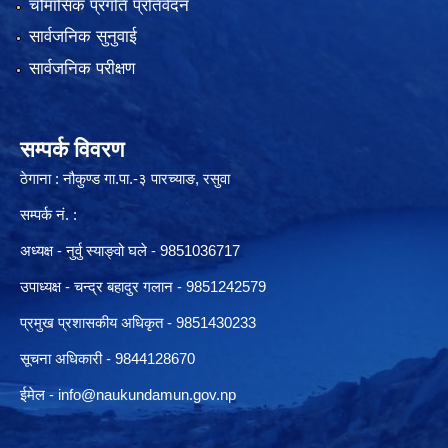
चौमासिक प्रगति प्रतिवेदन
सार्वजनिक सुनुवाई
सार्वजनिक परीक्षण
सम्पर्क विवरण
ठेगाना : नौकुण्ड गा.पा.-३ पारच्याङ, रसुवा
सम्पर्क नं. :
अध्यक्ष - नुर्वु स्याङ्वो घले - 9851036717
उपाध्यक्ष - चन्द्र बहादुर गलान - 9851242579
प्रमुख प्रशासकीय अधिकृत - 9851430233
सूचना अधिकारी -
9844128670
ईमेल -
info@naukundamun.gov.np