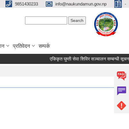
9851430233
info@naukundamun.gov.np
-
Search form
Search
ाशन
प्रतिवेदन
सम्पर्क
एकिकृत घुम्ती सेवा शिविर सञ्‍चालन सम्बन्धी सूचना